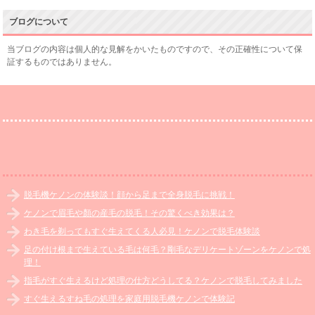
ブログについて
当ブログの内容は個人的な見解をかいたものですので、その正確性について保
証するものではありません。
脱毛機ケノンの体験談！顔から足まで全身脱毛に挑戦！
ケノンで眉毛や顏の産毛の脱毛！その驚くべき効果は？
わき毛を剃ってもすぐ生えてくる人必見！ケノンで脱毛体験談
足の付け根まで生えている毛は何毛？剛毛なデリケートゾーンをケノンで処
理！
指毛がすぐ生えるけど処理の仕方どうしてる？ケノンで脱毛してみました
すぐ生えるすね毛の処理を家庭用脱毛機ケノンで体験記