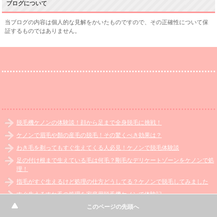
ブログについて
当ブログの内容は個人的な見解をかいたものですので、その正確性について保
証するものではありません。
脱毛機ケノンの体験談！顔から足まで全身脱毛に挑戦！
ケノンで眉毛や顏の産毛の脱毛！その驚くべき効果は？
わき毛を剃ってもすぐ生えてくる人必見！ケノンで脱毛体験談
足の付け根まで生えている毛は何毛？剛毛なデリケートゾーンをケノンで処
理！
指毛がすぐ生えるけど処理の仕方どうしてる？ケノンで脱毛してみました
すぐ生えるすね毛の処理を家庭用脱毛機ケノンで体験記
このページの先頭へ
ホーム