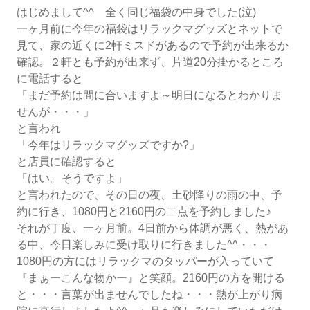
はじめまして^^ 全く同じ福袋の中身でした(泣)
一ヶ月前に今年の福袋はリラックマグッズとネットで
見て、家の近くに2軒ミスドがあるので予約が出来るか
確認。２軒とも予約が出来ず、片道20分掛かるところ
に電話すると
「まだ予約は間に合いますよ～明日になるとわかりま
せんが・・・」
と言われ
「今年はリラックマグッズですか?」
と店員に確認すると
「はい。そうですよ」
と言われたので、その日の夜、土砂降りの雨の中、予
約に行き、1080円と2160円の二点を予約しました♪
それが丁度、一ヶ月前。4日前から体調が悪く、熱があ
る中、今日楽しみに受け取りに行きました^^・・・
1080円の方にはリラックマのタッパーが入っていて
『まぁーこんな物かー』と笑顔。2160円の方を開ける
と・・・言葉が出ませんでしたね・・・熱が上がり病