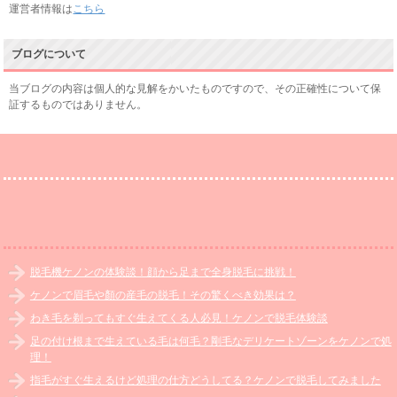
運営者情報は
こちら
ブログについて
当ブログの内容は個人的な見解をかいたものですので、その正確性について保
証するものではありません。
脱毛機ケノンの体験談！顔から足まで全身脱毛に挑戦！
ケノンで眉毛や顏の産毛の脱毛！その驚くべき効果は？
わき毛を剃ってもすぐ生えてくる人必見！ケノンで脱毛体験談
足の付け根まで生えている毛は何毛？剛毛なデリケートゾーンをケノンで処
理！
指毛がすぐ生えるけど処理の仕方どうしてる？ケノンで脱毛してみました