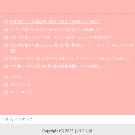
脱毛機ケノンの体験談！顔から足まで全身脱毛に挑戦！
ケノンで眉毛や顏の産毛の脱毛！その驚くべき効果は？
わき毛を剃ってもすぐ生えてくる人必見！ケノンで脱毛体験談
足の付け根まで生えている毛は何毛？剛毛なデリケートゾーンをケノンで処
理！
指毛がすぐ生えるけど処理の仕方どうしてる？ケノンで脱毛してみました
すぐ生えるすね毛の処理を家庭用脱毛機ケノンで体験記
ホーム
お問い合わせ
サイトマップ
サイトマップ
Copyright (C) 2026 お役立ち猫