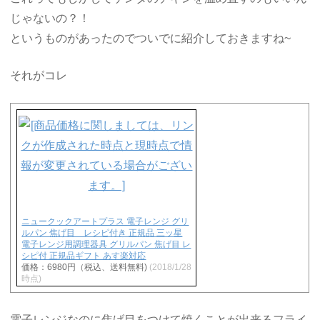
じゃないの？！
というものがあったのでついでに紹介しておきますね~
それがコレ
ニュークックアートプラス 電子レンジ グリ
ルパン 焦げ目 レシピ付き 正規品 三ッ星
電子レンジ用調理器具 グリルパン 焦げ目 レ
シピ付 正規品ギフト あす楽対応
価格：6980円（税込、送料無料)
(2018/1/28
時点)
電子レンジなのに焦げ目をつけて焼くことが出来るフライ