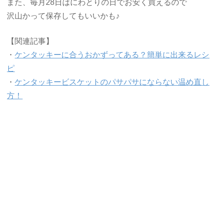
また、毎月28日はにわとりの日でお安く買えるので
沢山かって保存してもいいかも♪
【関連記事】
・
ケンタッキーに合うおかずってある？簡単に出来るレシ
ピ
・
ケンタッキービスケットのパサパサにならない温め直し
方！