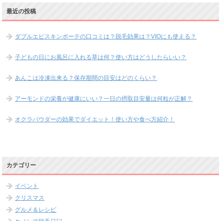
最近の投稿
ダブルエピスキンボーテの口コミは？脱毛効果は？VIOにも使える？
子どもの日にお風呂に入れる草は何？使い方はどうしたらいい？
あんこは冷凍出来る？保存期間の目安はどのくらい？
アーモンドの栄養が健康にいい？一日の摂取目安量は何粒が正解？
オクラパウダーの効果でダイエット！使い方や食べ方紹介！
カテゴリー
イベント
クリスマス
グルメ＆レシピ