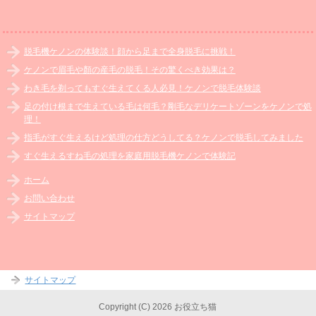
脱毛機ケノンの体験談！顔から足まで全身脱毛に挑戦！
ケノンで眉毛や顏の産毛の脱毛！その驚くべき効果は？
わき毛を剃ってもすぐ生えてくる人必見！ケノンで脱毛体験談
足の付け根まで生えている毛は何毛？剛毛なデリケートゾーンをケノンで処
理！
指毛がすぐ生えるけど処理の仕方どうしてる？ケノンで脱毛してみました
すぐ生えるすね毛の処理を家庭用脱毛機ケノンで体験記
ホーム
お問い合わせ
サイトマップ
サイトマップ
Copyright (C) 2026 お役立ち猫