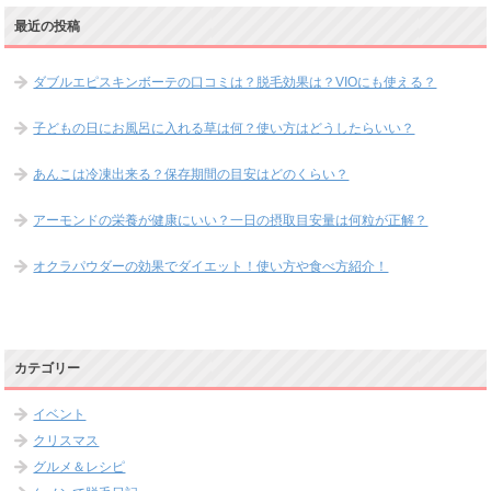
最近の投稿
ダブルエピスキンボーテの口コミは？脱毛効果は？VIOにも使える？
子どもの日にお風呂に入れる草は何？使い方はどうしたらいい？
あんこは冷凍出来る？保存期間の目安はどのくらい？
アーモンドの栄養が健康にいい？一日の摂取目安量は何粒が正解？
オクラパウダーの効果でダイエット！使い方や食べ方紹介！
カテゴリー
イベント
クリスマス
グルメ＆レシピ