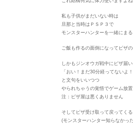
これ結構何気に体力使いますよね(
私も子供がまだいない時は
旦那と当時はＰＳＰ３で
モンスターハンターを一緒にまる
ご飯も作るの面倒になってピザの宅
しかもジンオウガ戦中にピザ届い
「おい！まだ30分経ってないよ
と文句をいいつつ
やられちゃうの覚悟でゲーム放置
注：ピザ屋は悪くありません
そしてピザ受け取って戻ってくると
(モンスターハンター知らなかった