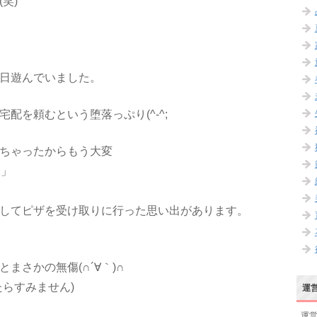
笑)
日遊んでいました。
配を頼むという堕落っぷり(^-^;
ちゃったからもう大変
！」
してピザを受け取りに行った思い出があります。
まさかの無傷(∩´∀｀)∩
らすみません)
運
運