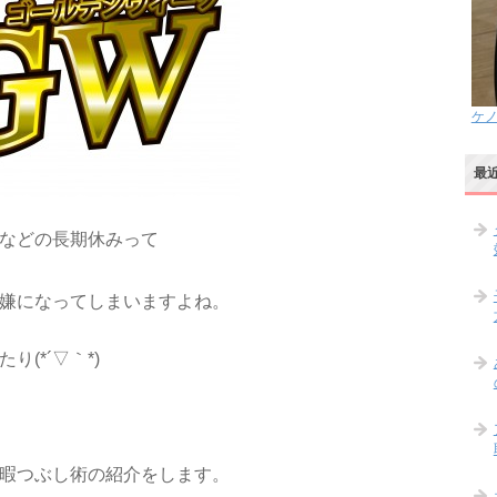
ケ
最
などの長期休みって
嫌になってしまいますよね。
(*´▽｀*)
暇つぶし術の紹介をします。