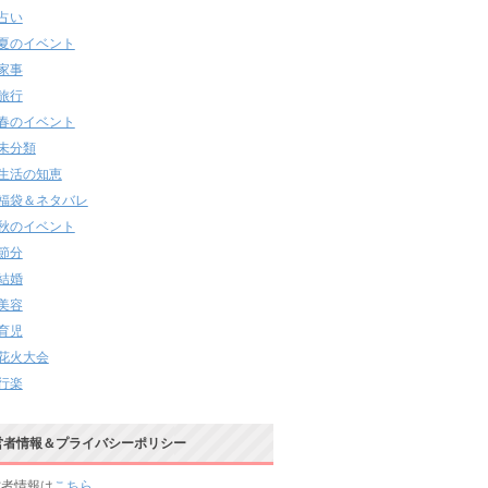
占い
夏のイベント
家事
旅行
春のイベント
未分類
生活の知恵
福袋＆ネタバレ
秋のイベント
節分
結婚
美容
育児
花火大会
行楽
営者情報＆プライバシーポリシー
営者情報は
こちら