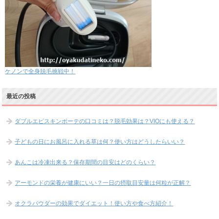
ケノンで全身脱毛挑戦中！
最近の投稿
ダブルエピスキンボーテの口コミは？脱毛効果は？VIOにも使える？
子どもの日にお風呂に入れる草は何？使い方はどうしたらいい？
あんこは冷凍出来る？保存期間の目安はどのくらい？
アーモンドの栄養が健康にいい？一日の摂取目安量は何粒が正解？
オクラパウダーの効果でダイエット！使い方や食べ方紹介！