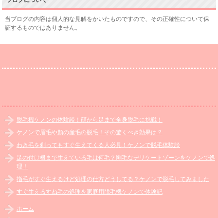
ブログについて
当ブログの内容は個人的な見解をかいたものですので、その正確性について保
証するものではありません。
脱毛機ケノンの体験談！顔から足まで全身脱毛に挑戦！
ケノンで眉毛や顏の産毛の脱毛！その驚くべき効果は？
わき毛を剃ってもすぐ生えてくる人必見！ケノンで脱毛体験談
足の付け根まで生えている毛は何毛？剛毛なデリケートゾーンをケノンで処
理！
指毛がすぐ生えるけど処理の仕方どうしてる？ケノンで脱毛してみました
すぐ生えるすね毛の処理を家庭用脱毛機ケノンで体験記
ホーム