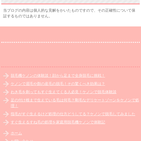
当ブログの内容は個人的な見解をかいたものですので、その正確性について保
証するものではありません。
脱毛機ケノンの体験談！顔から足まで全身脱毛に挑戦！
ケノンで眉毛や顏の産毛の脱毛！その驚くべき効果は？
わき毛を剃ってもすぐ生えてくる人必見！ケノンで脱毛体験談
足の付け根まで生えている毛は何毛？剛毛なデリケートゾーンをケノンで処
理！
指毛がすぐ生えるけど処理の仕方どうしてる？ケノンで脱毛してみました
すぐ生えるすね毛の処理を家庭用脱毛機ケノンで体験記
ホーム