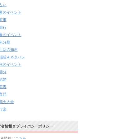
占い
夏のイベント
家事
旅行
春のイベント
未分類
生活の知恵
福袋＆ネタバレ
秋のイベント
節分
結婚
美容
育児
花火大会
行楽
営者情報＆プライバシーポリシー
営者情報は
こちら