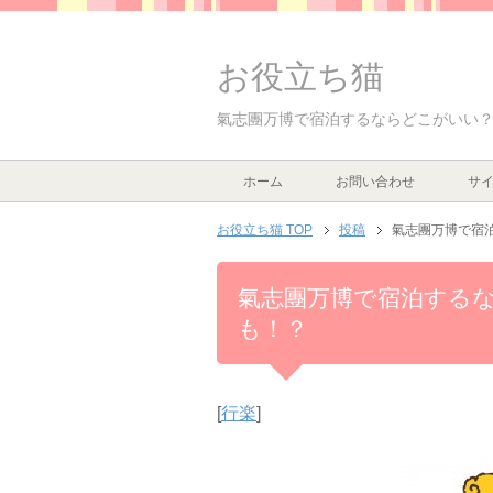
お役立ち猫
氣志團万博で宿泊するならどこがいい
ホーム
お問い合わせ
サ
お役立ち猫 TOP
投稿
氣志團万博で宿
氣志團万博で宿泊する
も！？
[
行楽
]