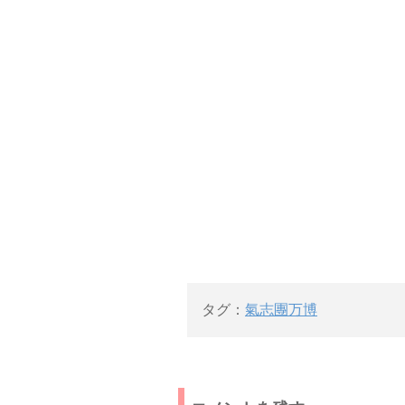
タグ：
氣志團万博