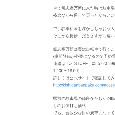
車で氣志團万博に来た時は駐車場代
残念ながら通しで買ったからとい
で、駐車料金を浮かしちゃおう大
そこから徒歩…だとさすがに遠い
氣志團万博は実は自転車で行くこ
(事前登録が必要になるので予め
連絡はHOTSTUFF 03-572
12:00〜18:00）
詳しくは公式サイトで確認してみ
http://kishidanbanpaku.com/acces
駅前の駐車場の値段がたしか24時
りのお値打ち価格！
でも、台数少な目の満車になって