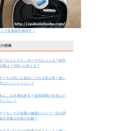
ノンで全身脱毛挑戦中！
近の投稿
ダブルエピスキンボーテの口コミは？脱毛
効果は？VIOにも使える？
子どもの日にお風呂に入れる草は何？使い
方はどうしたらいい？
あんこは冷凍出来る？保存期間の目安はど
のくらい？
アーモンドの栄養が健康にいい？一日の摂
取目安量は何粒が正解？
オクラパウダーの効果でダイエット！使い