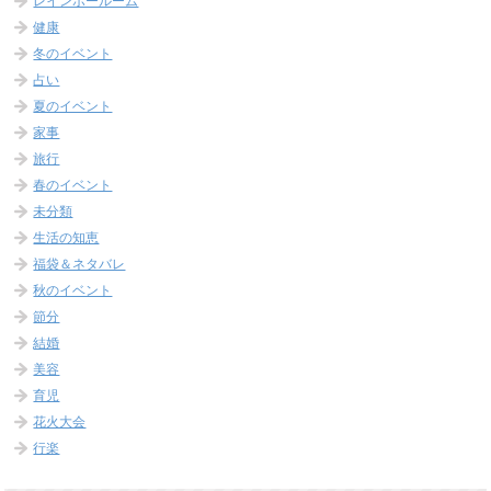
レインボールーム
健康
冬のイベント
占い
夏のイベント
家事
旅行
春のイベント
未分類
生活の知恵
福袋＆ネタバレ
秋のイベント
節分
結婚
美容
育児
花火大会
行楽