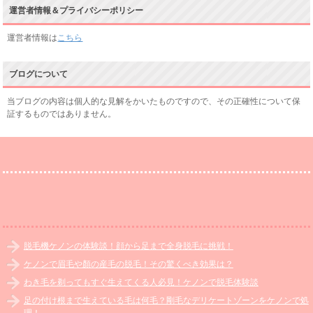
運営者情報＆プライバシーポリシー
運営者情報は
こちら
ブログについて
当ブログの内容は個人的な見解をかいたものですので、その正確性について保
証するものではありません。
脱毛機ケノンの体験談！顔から足まで全身脱毛に挑戦！
ケノンで眉毛や顏の産毛の脱毛！その驚くべき効果は？
わき毛を剃ってもすぐ生えてくる人必見！ケノンで脱毛体験談
足の付け根まで生えている毛は何毛？剛毛なデリケートゾーンをケノンで処
理！