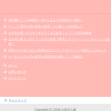
脱毛機ケノンの体験談！顔から足まで全身脱毛に挑戦！
ケノンで眉毛や顏の産毛の脱毛！その驚くべき効果は？
わき毛を剃ってもすぐ生えてくる人必見！ケノンで脱毛体験談
足の付け根まで生えている毛は何毛？剛毛なデリケートゾーンをケノンで処
理！
指毛がすぐ生えるけど処理の仕方どうしてる？ケノンで脱毛してみました
すぐ生えるすね毛の処理を家庭用脱毛機ケノンで体験記
ホーム
お問い合わせ
サイトマップ
サイトマップ
Copyright (C) 2026 お役立ち猫