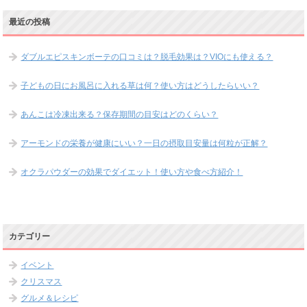
最近の投稿
ダブルエピスキンボーテの口コミは？脱毛効果は？VIOにも使える？
子どもの日にお風呂に入れる草は何？使い方はどうしたらいい？
あんこは冷凍出来る？保存期間の目安はどのくらい？
アーモンドの栄養が健康にいい？一日の摂取目安量は何粒が正解？
オクラパウダーの効果でダイエット！使い方や食べ方紹介！
カテゴリー
イベント
クリスマス
グルメ＆レシピ