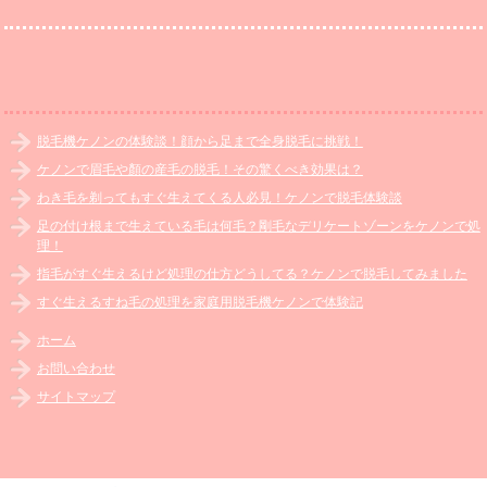
脱毛機ケノンの体験談！顔から足まで全身脱毛に挑戦！
ケノンで眉毛や顏の産毛の脱毛！その驚くべき効果は？
わき毛を剃ってもすぐ生えてくる人必見！ケノンで脱毛体験談
足の付け根まで生えている毛は何毛？剛毛なデリケートゾーンをケノンで処
理！
指毛がすぐ生えるけど処理の仕方どうしてる？ケノンで脱毛してみました
すぐ生えるすね毛の処理を家庭用脱毛機ケノンで体験記
ホーム
お問い合わせ
サイトマップ