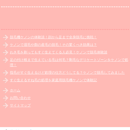
脱毛機ケノンの体験談！顔から足まで全身脱毛に挑戦！
ケノンで眉毛や顏の産毛の脱毛！その驚くべき効果は？
わき毛を剃ってもすぐ生えてくる人必見！ケノンで脱毛体験談
足の付け根まで生えている毛は何毛？剛毛なデリケートゾーンをケノンで処
理！
指毛がすぐ生えるけど処理の仕方どうしてる？ケノンで脱毛してみました
すぐ生えるすね毛の処理を家庭用脱毛機ケノンで体験記
ホーム
お問い合わせ
サイトマップ