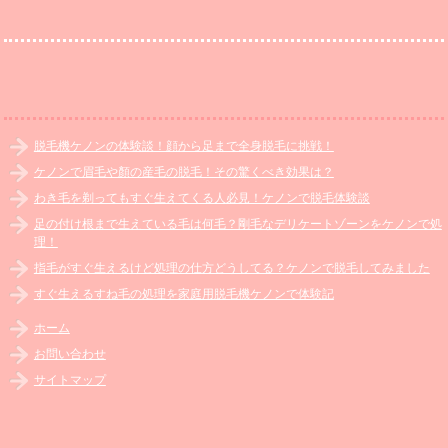
脱毛機ケノンの体験談！顔から足まで全身脱毛に挑戦！
ケノンで眉毛や顏の産毛の脱毛！その驚くべき効果は？
わき毛を剃ってもすぐ生えてくる人必見！ケノンで脱毛体験談
足の付け根まで生えている毛は何毛？剛毛なデリケートゾーンをケノンで処
理！
指毛がすぐ生えるけど処理の仕方どうしてる？ケノンで脱毛してみました
すぐ生えるすね毛の処理を家庭用脱毛機ケノンで体験記
ホーム
お問い合わせ
サイトマップ