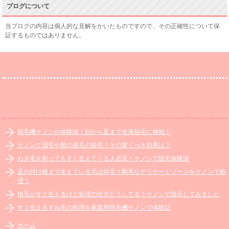
ブログについて
当ブログの内容は個人的な見解をかいたものですので、その正確性について保
証するものではありません。
脱毛機ケノンの体験談！顔から足まで全身脱毛に挑戦！
ケノンで眉毛や顏の産毛の脱毛！その驚くべき効果は？
わき毛を剃ってもすぐ生えてくる人必見！ケノンで脱毛体験談
足の付け根まで生えている毛は何毛？剛毛なデリケートゾーンをケノンで処
理！
指毛がすぐ生えるけど処理の仕方どうしてる？ケノンで脱毛してみました
すぐ生えるすね毛の処理を家庭用脱毛機ケノンで体験記
ホーム