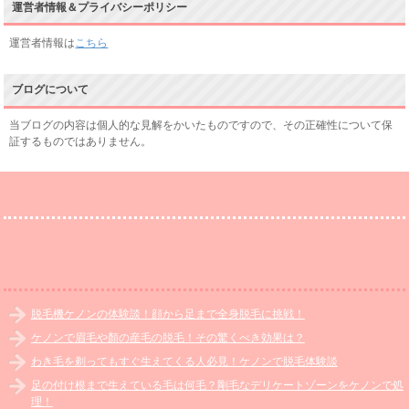
運営者情報＆プライバシーポリシー
運営者情報は
こちら
ブログについて
当ブログの内容は個人的な見解をかいたものですので、その正確性について保
証するものではありません。
脱毛機ケノンの体験談！顔から足まで全身脱毛に挑戦！
ケノンで眉毛や顏の産毛の脱毛！その驚くべき効果は？
わき毛を剃ってもすぐ生えてくる人必見！ケノンで脱毛体験談
足の付け根まで生えている毛は何毛？剛毛なデリケートゾーンをケノンで処
理！