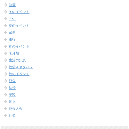
健康
冬のイベント
占い
夏のイベント
家事
旅行
春のイベント
未分類
生活の知恵
福袋＆ネタバレ
秋のイベント
節分
結婚
美容
育児
花火大会
行楽