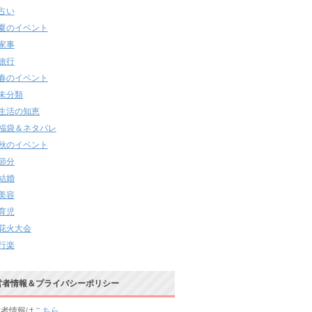
占い
夏のイベント
家事
旅行
春のイベント
未分類
生活の知恵
福袋＆ネタバレ
秋のイベント
節分
結婚
美容
育児
花火大会
行楽
営者情報＆プライバシーポリシー
営者情報は
こちら