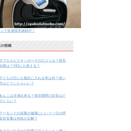
ノンで全身脱毛挑戦中！
近の投稿
ダブルエピスキンボーテの口コミは？脱毛
効果は？VIOにも使える？
子どもの日にお風呂に入れる草は何？使い
方はどうしたらいい？
あんこは冷凍出来る？保存期間の目安はど
のくらい？
アーモンドの栄養が健康にいい？一日の摂
取目安量は何粒が正解？
オクラパウダーの効果でダイエット！使い