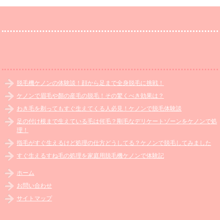
脱毛機ケノンの体験談！顔から足まで全身脱毛に挑戦！
ケノンで眉毛や顏の産毛の脱毛！その驚くべき効果は？
わき毛を剃ってもすぐ生えてくる人必見！ケノンで脱毛体験談
足の付け根まで生えている毛は何毛？剛毛なデリケートゾーンをケノンで処
理！
指毛がすぐ生えるけど処理の仕方どうしてる？ケノンで脱毛してみました
すぐ生えるすね毛の処理を家庭用脱毛機ケノンで体験記
ホーム
お問い合わせ
サイトマップ